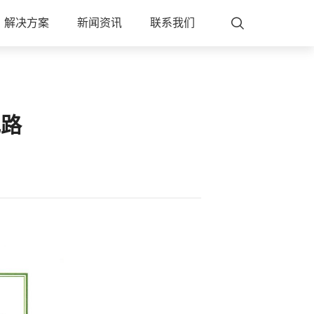
解决方案
新闻资讯
联系我们

电路