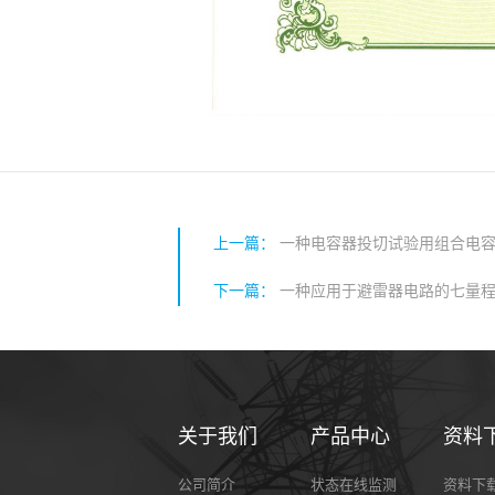
上一篇：
一种电容器投切试验用组合电
下一篇：
一种应用于避雷器电路的七量
关于我们
产品中心
资料
公司简介
状态在线监测
资料下