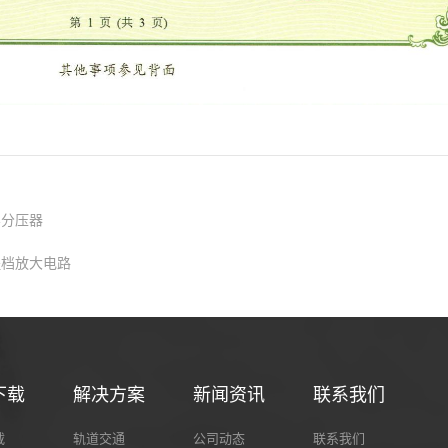
容分压器
程档放大电路
下载
解决方案
新闻资讯
联系我们
载
轨道交通
公司动态
联系我们