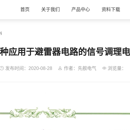
首页
关于我们
产品中心
资料下载
书
种应用于避雷器电路的信号调理

发布时间：2020-08-28

作者：先舰电气

浏览量：