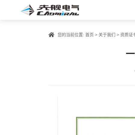
您的当前位置:
首页
>
关于我们
>
资质证
一