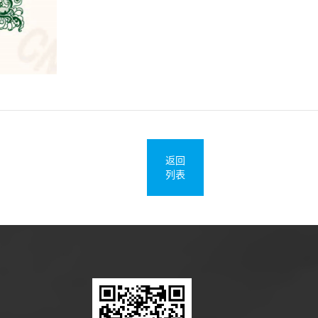
返回
列表