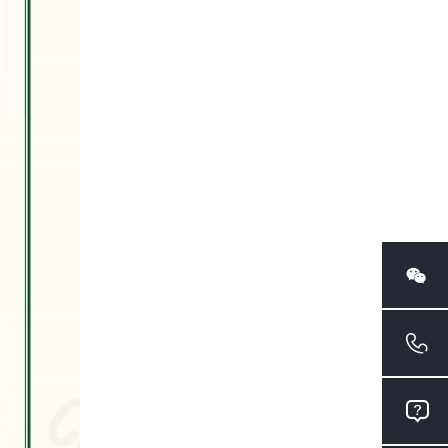


