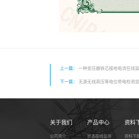
上一篇：
一种变压器铁芯接地电流在线
下一篇：
无源无线高压等电位带电检测
关于我们
产品中心
资料
公司简介
状态在线监测
资料下