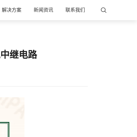
解决方案
新闻资讯
联系我们

讯中继电路