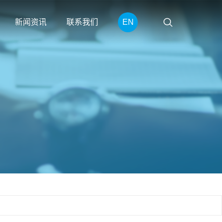
新闻资讯
联系我们
EN
