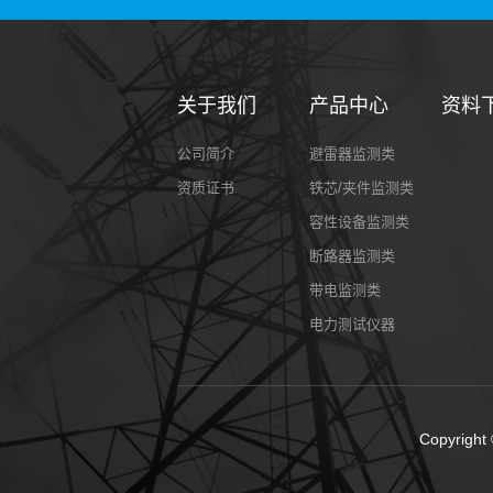
关于我们
产品中心
资料
公司简介
避雷器监测类
资质证书
铁芯/夹件监测类
容性设备监测类
断路器监测类
带电监测类
电力测试仪器
Copyrig