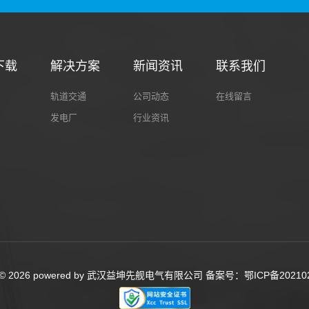
下载
解决方案
新闻资讯
联系我们
轨道交通
公司动态
在线留言
发电厂
行业资讯
ht © 2026 powered by 武汉益坤先舰电气有限公司 备案号：
鄂ICP备20210