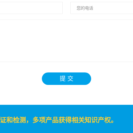
证和检测，多项产品获得相关知识产权。