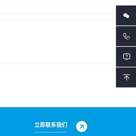




立即联系我们