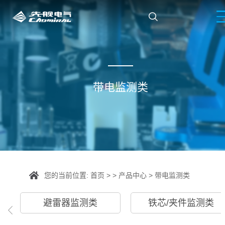

带电监测类
您的当前位置:
首页
> >
产品中心
>
带电监测类
避雷器监测类
铁芯/夹件监测类